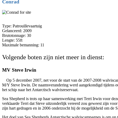
Conrad
Type: Patrouillevaartuig
Gelanceerd: 2009
Brutotonnage: 30
Lengte: 55ft
Maximale bemanning: 11
Volgende boten zijn niet meer in dienst:
MV Steve Irwin
Op 5 december 2007, net voor de start van de 2007-2008 walvisca
M/Y Steve Irwin. De naamsverandering werd aangekondigd tijdens een
het schip naar het Antarctisch walvisreservaat.
Sea Shepherd is trots op haar samenwerking met Terri Irwin voor de
verklaarde Terri dat Steve uitzonderlijk vereerd zou geweest zijn vo
zijn hart gedragen en in 2006 onderzocht hij de mogelijkheid om de S
Het doel van Sea Shepherds Antarctische walviscampagnes is om op t