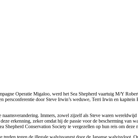
mpagne Operatie Migaloo, werd het Sea Shepherd vaartuig M/Y Robert
 persconferentie door Steve Irwin’s weduwe, Terri Irwin en kapitein P
ze naamsverandering. Immers, zowel zijzelf als Steve waren wereldwi
or deze erkenning, zeker omdat hij de passie voor de bescherming van w
ea Shepherd Conservation Society te vergezellen op hun reis om deze m
e treden tegen de illegale walvisvangst door de Japanse walvisvloot. 