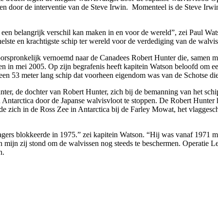
n door de interventie van de Steve Irwin. Momenteel is de Steve Irwin 
 een belangrijk verschil kan maken in en voor de wereld”, zei Paul Wa
nelste en krachtigste schip ter wereld voor de verdediging van de walvis
orspronkelijk vernoemd naar de Canadees Robert Hunter die, samen me
n in mei 2005. Op zijn begrafenis heeft kapitein Watson beloofd om 
en 53 meter lang schip dat voorheen eigendom was van de Schotse dien
Hunter, de dochter van Robert Hunter, zich bij de bemanning van het s
Antarctica door de Japanse walvisvloot te stoppen. De Robert Hunter he
gde zich in de Ross Zee in Antarctica bij de Farley Mowat, het vlaggesc
agers blokkeerde in 1975.” zei kapitein Watson. “Hij was vanaf 1971 mij
n mijn zij stond om de walvissen nog steeds te beschermen. Operatie L
n.