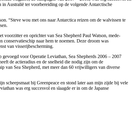
in Australië ter voorbereiding op de volgende Antarctische
tson. “Steve wou met ons naar Antarctica reizen om de walvissen te
sen.
t voorzitter en oprichter van Sea Shepherd Paul Watson, mede-
een conservatieschip naar hem te noemen. Deze droom was
st van visserijbescherming.
chip gevoegd voor Operatie Leviathan, Sea Shepherds 2006 – 2007
eft de actieradius en de snelheid die nodig zijn om de
hip van Sea Shepherd, met meer dan 60 vrijwilligers van diverse
n scheepsmaat bij Greenpeace en stond later aan mijn zijde bij vele
eviathan was erg succesvol en slaagde er in om de Japanse