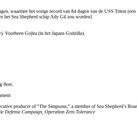
 dagen, waarmee het vorige record van 84 dagen van de USS Triton (een
ter het Sea Shepherd schip Ady Gil zou worden]
). Voorheen Gojira (in het Japans Godzilla).
 fleet.
rnment
xecutive producer of “The Simpsons,” a member of Sea Shepherd’s Boar
hale Defense Campaign,
Operation Zero Tolerance