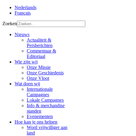
Nederlands
Français
Zoeken
Nieuws
Actualiteit &
Persberichten
Commentaar &
Editoriaal
Wie zijn wij
Onze Missie
Onze Geschiedenis
Onze Vloot
Wat doen wij
Internationale
Campagnes
Lokale Campagnes
Info & merchandise
standen
Evenementen
Hoe kan je ons helpen
Word vrijwilliger aan
land