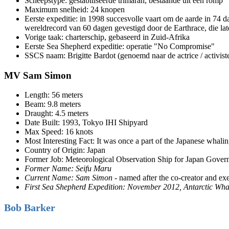
Scheepstype: gestabiliseerde trimaran, bestaande uit één romp
Maximum snelheid: 24 knopen
Eerste expeditie: in 1998 succesvolle vaart om de aarde in 74
wereldrecord van 60 dagen gevestigd door de Earthrace, die la
Vorige taak: charterschip, gebaseerd in Zuid-Afrika
Eerste Sea Shepherd expeditie: operatie "No Compromise"
SSCS naam: Brigitte Bardot (genoemd naar de actrice / activiste
MV Sam Simon
Length: 56 meters
Beam: 9.8 meters
Draught: 4.5 meters
Date Built: 1993, Tokyo IHI Shipyard
Max Speed: 16 knots
Most Interesting Fact: It was once a part of the Japanese whaling
Country of Origin: Japan
Former Job: Meteorological Observation Ship for Japan Gove
Former Name:
Seifu Maru
Current Name:
Sam Simon
- named after the co-creator and e
First Sea Shepherd Expedition: November 2012, Antarctic W
Bob Barker