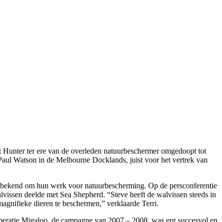
 Hunter ter ere van de overleden natuurbeschermer omgedoopt tot
aul Watson in de Melbourne Docklands, juist voor het vertrek van
jd bekend om hun werk voor natuurbescherming. Op de persconferentie
alvissen deelde met Sea Shepherd. “Steve heeft de walvissen steeds in
agnifieke dieren te beschermen,” verklaarde Terri.
Operatie Migaloo, de campagne van 2007 – 2008, was erg succesvol en