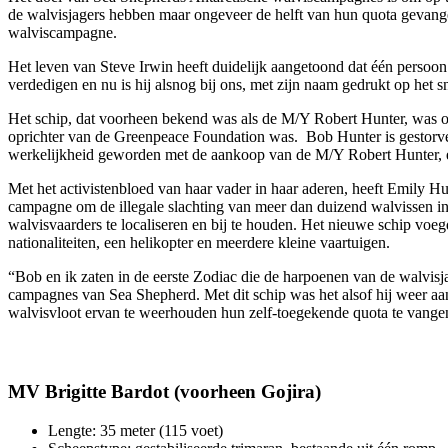
de walvisjagers hebben maar ongeveer de helft van hun quota gevange
walviscampagne.
Het leven van Steve Irwin heeft duidelijk aangetoond dat één persoon
verdedigen en nu is hij alsnog bij ons, met zijn naam gedrukt op het s
Het schip, dat voorheen bekend was als de M/Y Robert Hunter, was o
oprichter van de Greenpeace Foundation was. Bob Hunter is gestorve
werkelijkheid geworden met de aankoop van de M/Y Robert Hunter, e
Met het activistenbloed van haar vader in haar aderen, heeft Emily 
campagne om de illegale slachting van meer dan duizend walvissen in 
walvisvaarders te localiseren en bij te houden. Het nieuwe schip voe
nationaliteiten, een helikopter en meerdere kleine vaartuigen.
“Bob en ik zaten in de eerste Zodiac die de harpoenen van de walvisj
campagnes van Sea Shepherd. Met dit schip was het alsof hij weer aa
walvisvloot ervan te weerhouden hun zelf-toegekende quota te vange
MV Brigitte Bardot (voorheen Gojira)
Lengte: 35 meter (115 voet)