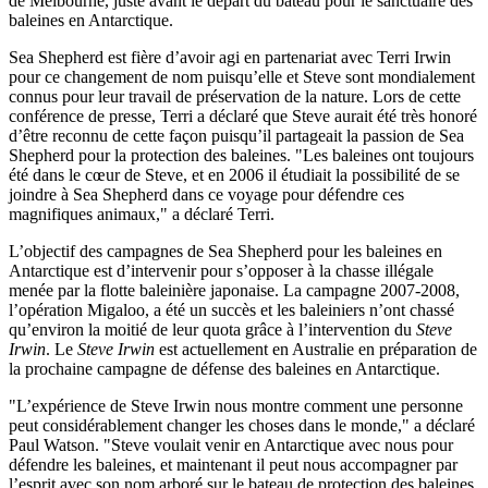
de Melbourne, juste avant le départ du bateau pour le sanctuaire des
baleines en Antarctique.
Sea Shepherd est fière d’avoir agi en partenariat avec Terri Irwin
pour ce changement de nom puisqu’elle et Steve sont mondialement
connus pour leur travail de préservation de la nature. Lors de cette
conférence de presse, Terri a déclaré que Steve aurait été très honoré
d’être reconnu de cette façon puisqu’il partageait la passion de Sea
Shepherd pour la protection des baleines. "Les baleines ont toujours
été dans le cœur de Steve, et en 2006 il étudiait la possibilité de se
joindre à Sea Shepherd dans ce voyage pour défendre ces
magnifiques animaux," a déclaré Terri.
L’objectif des campagnes de Sea Shepherd pour les baleines en
Antarctique est d’intervenir pour s’opposer à la chasse illégale
menée par la flotte baleinière japonaise. La campagne 2007-2008,
l’opération Migaloo, a été un succès et les baleiniers n’ont chassé
qu’environ la moitié de leur quota grâce à l’intervention du
Steve
Irwin
. Le
Steve Irwin
est actuellement en Australie en préparation de
la prochaine campagne de défense des baleines en Antarctique.
"L’expérience de Steve Irwin nous montre comment une personne
peut considérablement changer les choses dans le monde," a déclaré
Paul Watson. "Steve voulait venir en Antarctique avec nous pour
défendre les baleines, et maintenant il peut nous accompagner par
l’esprit avec son nom arboré sur le bateau de protection des baleines