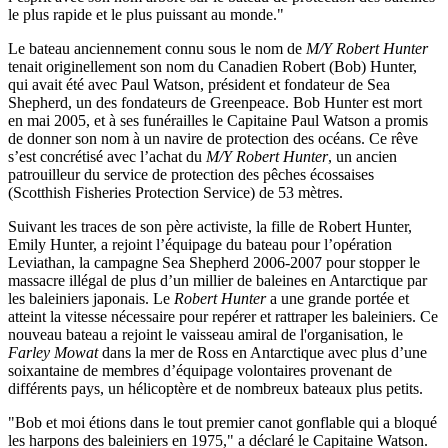
le plus rapide et le plus puissant au monde."
Le bateau anciennement connu sous le nom de
M/Y Robert Hunter
tenait originellement son nom du Canadien Robert (Bob) Hunter,
qui avait été avec Paul Watson, président et fondateur de Sea
Shepherd, un des fondateurs de Greenpeace. Bob Hunter est mort
en mai 2005, et à ses funérailles le Capitaine Paul Watson a promis
de donner son nom à un navire de protection des océans. Ce rêve
s’est concrétisé avec l’achat du
M/Y Robert Hunter
, un ancien
patrouilleur du service de protection des pêches écossaises
(Scotthish Fisheries Protection Service) de 53 mètres.
Suivant les traces de son père activiste, la fille de Robert Hunter,
Emily Hunter, a rejoint l’équipage du bateau pour l’opération
Leviathan, la campagne Sea Shepherd 2006-2007 pour stopper le
massacre illégal de plus d’un millier de baleines en Antarctique par
les baleiniers japonais. Le
Robert Hunter
a une grande portée et
atteint la vitesse nécessaire pour repérer et rattraper les baleiniers. Ce
nouveau bateau a rejoint le vaisseau amiral de l'organisation, le
Farley Mowat
dans la mer de Ross en Antarctique avec plus d’une
soixantaine de membres d’équipage volontaires provenant de
différents pays, un hélicoptère et de nombreux bateaux plus petits.
"Bob et moi étions dans le tout premier canot gonflable qui a bloqué
les harpons des baleiniers en 1975," a déclaré le Capitaine Watson.