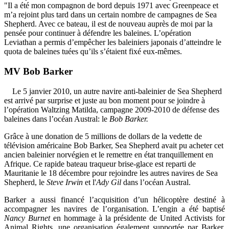
"Il a été mon compagnon de bord depuis 1971 avec Greenpeace et
m’a rejoint plus tard dans un certain nombre de campagnes de Sea
Shepherd. Avec ce bateau, il est de nouveau auprès de moi par la
pensée pour continuer à défendre les baleines. L’opération
Leviathan a permis d’empêcher les baleiniers japonais d’atteindre le
quota de baleines tuées qu’ils s’étaient fixé eux-mêmes.
MV Bob Barker
Le 5 janvier 2010, un autre navire anti-baleinier de Sea Shepherd
est arrivé par surprise et juste au bon moment pour se joindre à
l’opération Waltzing Matilda, campagne 2009-2010 de défense des
baleines dans l’océan Austral: le
Bob Barker.
Grâce à une donation de 5 millions de dollars de la vedette de
télévision américaine Bob Barker, Sea Shepherd avait pu acheter cet
ancien baleinier norvégien et le remettre en état tranquillement en
Afrique. Ce rapide bateau traqueur brise-glace est reparti de
Mauritanie le 18 décembre pour rejoindre les autres navires de Sea
Shepherd, le
Steve Irwin
et l'
Ady Gil
dans l’océan Austral.
Barker a aussi financé l’acquisition d’un hélicoptère destiné à
accompagner les navires de l’organisation. L’engin a été baptisé
Nancy Burnet
en hommage à la présidente de United Activists for
Animal Rights, une organisation également supportée par Barker.