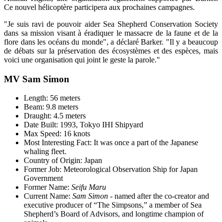
Ce nouvel hélicoptère participera aux prochaines campagnes.
"Je suis ravi de pouvoir aider Sea Shepherd Conservation Society
dans sa mission visant à éradiquer le massacre de la faune et de la
flore dans les océans du monde", a déclaré Barker. "Il y a beaucoup
de débats sur la préservation des écosystèmes et des espèces, mais
voici une organisation qui joint le geste la parole."
MV Sam Simon
Length: 56 meters
Beam: 9.8 meters
Draught: 4.5 meters
Date Built: 1993, Tokyo IHI Shipyard
Max Speed: 16 knots
Most Interesting Fact: It was once a part of the Japanese
whaling fleet.
Country of Origin: Japan
Former Job: Meteorological Observation Ship for Japan
Government
Former Name:
Seifu Maru
Current Name:
Sam Simon
- named after the co-creator and
executive producer of “The Simpsons,” a member of Sea
Shepherd’s Board of Advisors, and longtime champion of