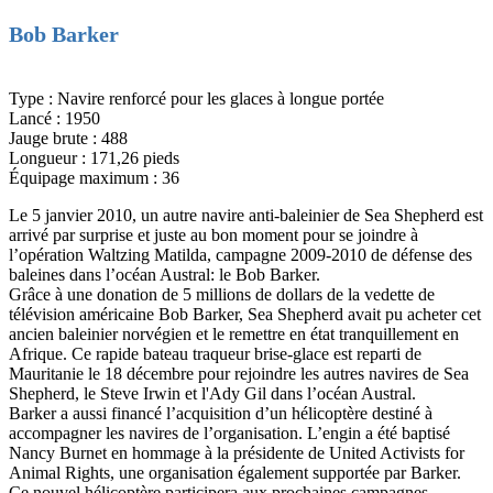
Bob Barker
Type : Navire renforcé pour les glaces à longue portée
Lancé : 1950
Jauge brute : 488
Longueur : 171,26 pieds
Équipage maximum : 36
Le 5 janvier 2010, un autre navire anti-baleinier de Sea Shepherd est
arrivé par surprise et juste au bon moment pour se joindre à
l’opération Waltzing Matilda, campagne 2009-2010 de défense des
baleines dans l’océan Austral: le Bob Barker.
Grâce à une donation de 5 millions de dollars de la vedette de
télévision américaine Bob Barker, Sea Shepherd avait pu acheter cet
ancien baleinier norvégien et le remettre en état tranquillement en
Afrique. Ce rapide bateau traqueur brise-glace est reparti de
Mauritanie le 18 décembre pour rejoindre les autres navires de Sea
Shepherd, le Steve Irwin et l'Ady Gil dans l’océan Austral.
Barker a aussi financé l’acquisition d’un hélicoptère destiné à
accompagner les navires de l’organisation. L’engin a été baptisé
Nancy Burnet en hommage à la présidente de United Activists for
Animal Rights, une organisation également supportée par Barker.
Ce nouvel hélicoptère participera aux prochaines campagnes.