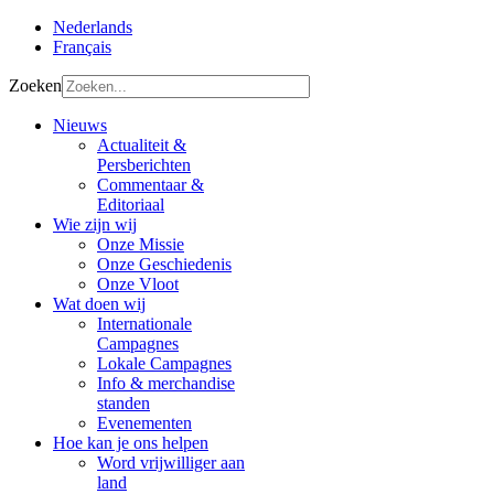
Nederlands
Français
Zoeken
Nieuws
Actualiteit &
Persberichten
Commentaar &
Editoriaal
Wie zijn wij
Onze Missie
Onze Geschiedenis
Onze Vloot
Wat doen wij
Internationale
Campagnes
Lokale Campagnes
Info & merchandise
standen
Evenementen
Hoe kan je ons helpen
Word vrijwilliger aan
land