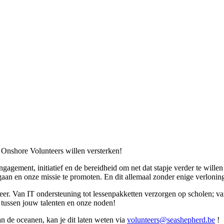
 Onshore Volunteers willen versterken!
agement, initiatief en de bereidheid om net dat stapje verder te will
 gaan en onze missie te promoten. En dit allemaal zonder enige verlonin
teer. Van IT ondersteuning tot lessenpakketten verzorgen op scholen; v
 tussen jouw talenten en onze noden!
 van de oceanen, kan je dit laten weten via
volunteers@seashepherd.be
!