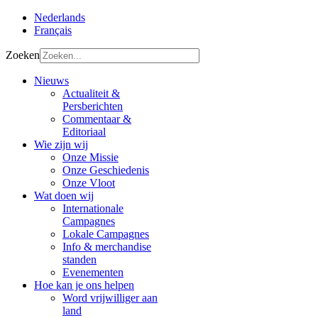
Nederlands
Français
Zoeken
Nieuws
Actualiteit &
Persberichten
Commentaar &
Editoriaal
Wie zijn wij
Onze Missie
Onze Geschiedenis
Onze Vloot
Wat doen wij
Internationale
Campagnes
Lokale Campagnes
Info & merchandise
standen
Evenementen
Hoe kan je ons helpen
Word vrijwilliger aan
land