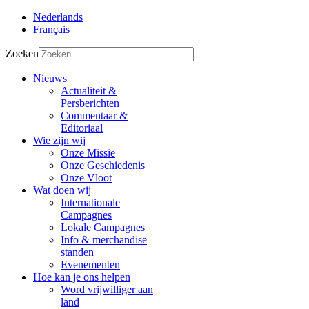
Nederlands
Français
Zoeken
Nieuws
Actualiteit &
Persberichten
Commentaar &
Editoriaal
Wie zijn wij
Onze Missie
Onze Geschiedenis
Onze Vloot
Wat doen wij
Internationale
Campagnes
Lokale Campagnes
Info & merchandise
standen
Evenementen
Hoe kan je ons helpen
Word vrijwilliger aan
land