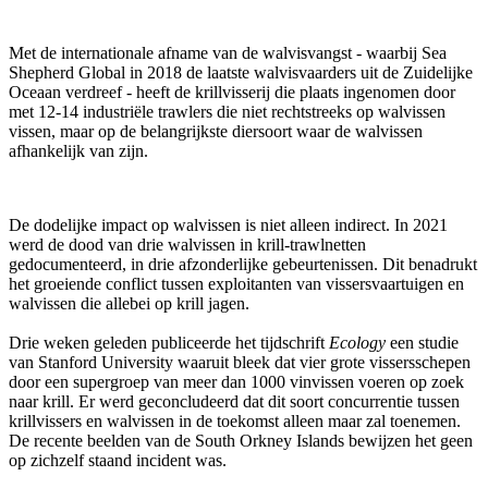
Met de internationale afname van de walvisvangst - waarbij Sea
Shepherd Global in 2018 de laatste walvisvaarders uit de Zuidelijke
Oceaan verdreef - heeft de krillvisserij die plaats ingenomen door
met 12-14 industriële trawlers die niet rechtstreeks op walvissen
vissen, maar op de belangrijkste diersoort waar de walvissen
afhankelijk van zijn.
De dodelijke impact op walvissen is niet alleen indirect. In 2021
werd de dood van drie walvissen in krill-trawlnetten
gedocumenteerd, in drie afzonderlijke gebeurtenissen. Dit benadrukt
het groeiende conflict tussen exploitanten van vissersvaartuigen en
walvissen die allebei op krill jagen.
Drie weken geleden publiceerde het tijdschrift
Ecology
een studie
van Stanford University waaruit bleek dat vier grote vissersschepen
door een supergroep van meer dan 1000 vinvissen voeren op zoek
naar krill. Er werd geconcludeerd dat dit soort concurrentie tussen
krillvissers en walvissen in de toekomst alleen maar zal toenemen.
De recente beelden van de South Orkney Islands bewijzen het geen
op zichzelf staand incident was.