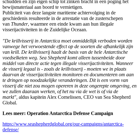
schudden en zijn eigen schip tot zinken bracht in een poging het
bewijsmateriaal aan boord te vernietigen.
Publiciteit van deze langste maritieme achtervolging in de
geschiedenis resulteerde in de arrestatie van de zusterschepen
van
Thunder
, waarmee een einde kwam aan hun illegale
visserijactiviteiten in de Zuidelijke Oceaan.
"De krillvisserij in Antarctica moet onmiddellijk verboden worden
vanwege het verwoestende effect op de soorten die afhankelijk zijn
van krill. De krillvisserij haalt de basis van de hele Antarctische
voedselketen weg. Sea Shepherd komt alleen tussenbeide door
middel van directe actie tegen illegale visserijactiviteiten. Wanneer
de visserij legaal is - zoals de krillvisserij - moeten we in plaats
daarvan de visserijactiviteiten monitoren en documenteren om aan
te dringen op noodzakelijke veranderingen. Dit is een vorm van
visserij die niet zou mogen opereren in deze ongerepte omgeving, en
we zullen daaraan werken, of het nu via de wet is of via de
markt",
aldus kapitein Alex Cornelissen, CEO van Sea Shepherd
Global.
Lees meer: Operation Antarctica Defense Campaign
https://www.seashepherdglobal.org/our-campaigns/antarctica-
defense/