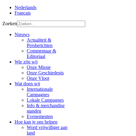
Nederlands
Français
Zoeken
Nieuws
Actualiteit &
Persberichten
Commentaar &
Editoriaal
Wie zijn wij
Onze Missie
Onze Geschiedenis
Onze Vloot
Wat doen wij
Internationale
Campagnes
Lokale Campagnes
Info & merchandise
standen
Evenementen
Hoe kan je ons helpen
Word vrijwilliger aan
land