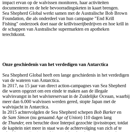
impact ervan op de walvissen monitoren, haar activiteiten
documenteren en de hele bevoorradingsketen in kaart brengen.
Sea Shepherd Global werkt samen met de Australische Bob Brown
Foundation, die als onderdeel van hun campagne "End Krill
Fishing" onderzoek doet naar de krillvisserijbedrijven en hoe krill in
de schappen van Australische supermarkten en apotheken
terechtkomt.
Onze geschiedenis van het verdedigen van Antarctica
Sea Shepherd Global heeft een lange geschiedenis in het verdedigen
van de wateren van Antarctica.
In 2017, na 15 jaar van direct action-campagnes van Sea Shepherd
die waren opgezet om een einde te maken aan de illegale
walvisvangst in het walvisreservaat in de Zuidelijke Oceaan, waarbij
meer dan 6.000 walvissen werden gered, stopte Japan met de
walvisjacht in Antarctica.
In 2015 achtervolgden de Sea Shepherd schepen
Bob Barker
en
de
Sam Simon
(nu genaamd
Age of Union
) 110 dagen lang
de
Thunder,
een beruchte door Interpol gezochte ijsvisstroper, totdat
de kapitein niet meer in staat was de achtervolging van zich af te