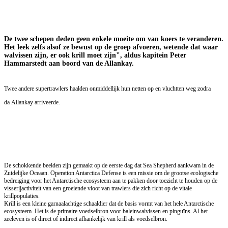
De twee schepen deden geen enkele moeite om van koers te veranderen.
Het leek zelfs alsof ze bewust op de groep afvoeren, wetende dat waar
walvissen zijn, er ook krill moet zijn", aldus kapitein Peter
Hammarstedt aan boord van de Allankay.
Twee andere supertrawlers haalden onmiddellijk hun netten op en vluchtten weg zodra
da Allankay arriveerde.
De schokkende beelden zijn gemaakt op de eerste dag dat Sea Shepherd aankwam in de
Zuidelijke Oceaan. Operation Antarctica Defense is een missie om de grootse ecologische
bedreiging voor het Antarctische ecosysteem aan te pakken door toezicht te houden op de
visserijactiviteit van een groeiende vloot van trawlers die zich richt op de vitale
krillpopulaties.
Krill is een kleine garnaalachtige schaaldier dat de basis vormt van het hele Antarctische
ecosysteem. Het is de primaire voedselbron voor baleinwalvissen en pinguïns. Al het
zeeleven is of direct of indirect afhankelijk van krill als voedselbron.