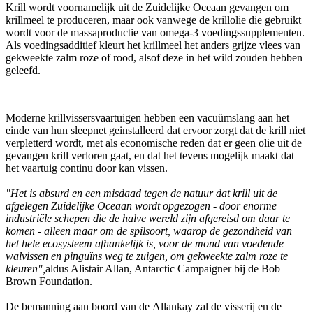
Krill wordt voornamelijk uit de Zuidelijke Oceaan gevangen om
krillmeel te produceren, maar ook vanwege de krillolie die gebruikt
wordt voor de massaproductie van omega-3 voedingssupplementen.
Als voedingsadditief kleurt het krillmeel het anders grijze vlees van
gekweekte zalm roze of rood, alsof deze in het wild zouden hebben
geleefd.
Moderne krillvissersvaartuigen hebben een vacuümslang aan het
einde van hun sleepnet geinstalleerd dat ervoor zorgt dat de krill niet
verpletterd wordt, met als economische reden dat er geen olie uit de
gevangen krill verloren gaat, en dat het tevens mogelijk maakt dat
het vaartuig continu door kan vissen.
"Het is absurd en een misdaad tegen de natuur dat krill uit de
afgelegen Zuidelijke Oceaan wordt opgezogen - door enorme
industriële schepen die de halve wereld zijn afgereisd om daar te
komen - alleen maar om de spilsoort, waarop de gezondheid van
het hele ecosysteem afhankelijk is, voor de mond van voedende
walvissen en pinguïns weg te zuigen, om gekweekte zalm roze te
kleuren",
aldus Alistair Allan, Antarctic Campaigner bij de Bob
Brown Foundation.
De bemanning aan boord van de Allankay zal de visserij en de